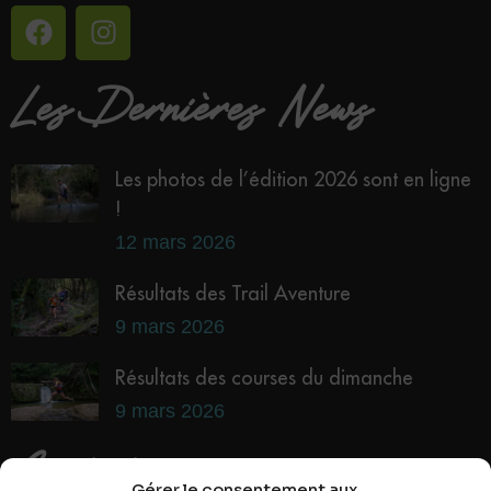
Les Dernières News
Les photos de l’édition 2026 sont en ligne
!
12 mars 2026
Résultats des Trail Aventure
9 mars 2026
Résultats des courses du dimanche
9 mars 2026
Contact
Gérer le consentement aux