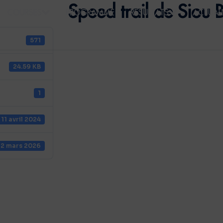
Speed trail de Siou 
COURSES
PROGRAMME
RÉSULTATS
ACTUALI
571
24.59 KB
1
11 avril 2024
2 mars 2026