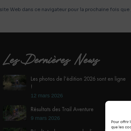
ite Web dans ce navigateur pour la prochaine fois que
Les Dernières News
Les photos de l’édition 2026 sont en ligne
!
12 mars 2026
Résultats des Trail Aventure
9 mars 2026
Pour offrir
que les co